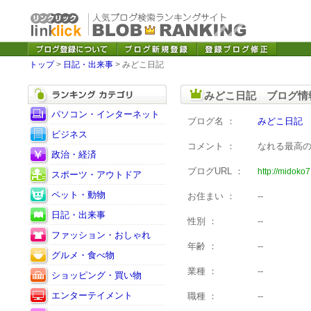
トップ
>
日記・出来事
> みどこ日記
みどこ日記 ブログ情
パソコン・インターネット
ブログ名 ：
みどこ日記
ビジネス
コメント ：
なれる最高
政治・経済
ブログURL ：
http://midoko7
スポーツ・アウトドア
ペット・動物
お住まい ：
--
日記・出来事
性別 ：
--
ファッション・おしゃれ
年齢 ：
--
グルメ・食べ物
業種 ：
--
ショッピング・買い物
エンターテイメント
職種 ：
--