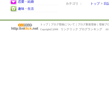
恋愛・結婚
カテゴリ ：
トップ
>
日
趣味・生活
トップ
｜
ブログ登録について
｜
ブログ新規登録
｜
登録ブ
リンクリック ブログランキング
Copyright(C)2008
All R