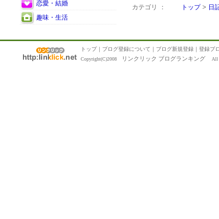
恋愛・結婚
カテゴリ ：
トップ
>
日
趣味・生活
トップ
｜
ブログ登録について
｜
ブログ新規登録
｜
登録ブ
リンクリック ブログランキング
Copyright(C)2008
All R