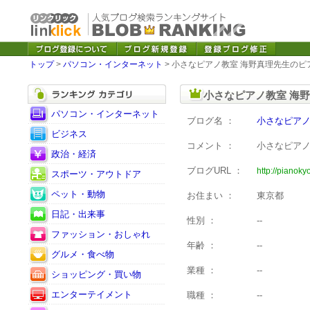
トップ
>
パソコン・インターネット
> 小さなピアノ教室 海野真理先生の
小さなピアノ教室 海
パソコン・インターネット
ブログ名 ：
小さなピアノ
ビジネス
コメント ：
小さなピアノ
政治・経済
ブログURL ：
http://pianokyo
スポーツ・アウトドア
ペット・動物
お住まい ：
東京都
日記・出来事
性別 ：
--
ファッション・おしゃれ
年齢 ：
--
グルメ・食べ物
業種 ：
--
ショッピング・買い物
エンターテイメント
職種 ：
--