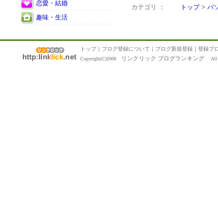
恋愛・結婚
カテゴリ ：
トップ
>
パ
趣味・生活
トップ
｜
ブログ登録について
｜
ブログ新規登録
｜
登録ブ
リンクリック ブログランキング
Copyright(C)2008
All R