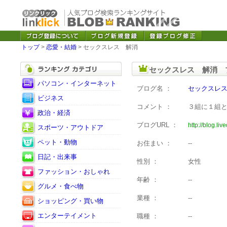
トップ
>
恋愛・結婚
> セックスレス 解消
セックスレス 解消 
パソコン・インターネット
ブログ名 ：
セックスレ
ビジネス
コメント ：
３組に１組
政治・経済
ブログURL ：
http://blog.li
スポーツ・アウトドア
ペット・動物
お住まい ：
--
日記・出来事
性別 ：
女性
ファッション・おしゃれ
年齢 ：
--
グルメ・食べ物
業種 ：
--
ショッピング・買い物
エンターテイメント
職種 ：
--