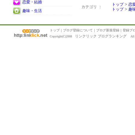
恋愛・結婚
トップ
>
恋
カテゴリ ：
トップ
>
趣
趣味・生活
トップ
｜
ブログ登録について
｜
ブログ新規登録
｜
登録ブ
リンクリック ブログランキング
Copyright(C)2008
All R