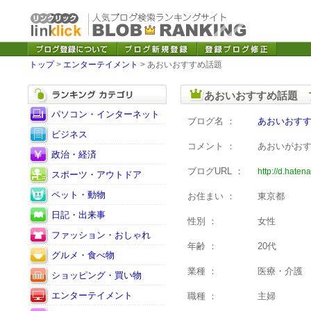
トップ
>
エンターテイメント
> あおいおすすめ話題
あおいおすすめ話題 
パソコン・インターネット
ブログ名 ：
あおいおす
ビジネス
コメント ：
あおいがお
政治・経済
ブログURL ：
http://d.haten
スポーツ・アウトドア
ペット・動物
お住まい ：
東京都
日記・出来事
性別 ：
女性
ファッション・おしゃれ
年齢 ：
20代
グルメ・食べ物
業種 ：
医療・介護
ショッピング・買い物
エンターテイメント
職種 ：
主婦