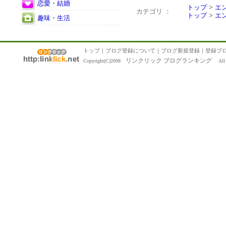
恋愛・結婚
トップ
>
エ
カテゴリ ：
トップ
>
エ
趣味・生活
トップ
｜
ブログ登録について
｜
ブログ新規登録
｜
登録ブ
リンクリック ブログランキング
Copyright(C)2008
All R