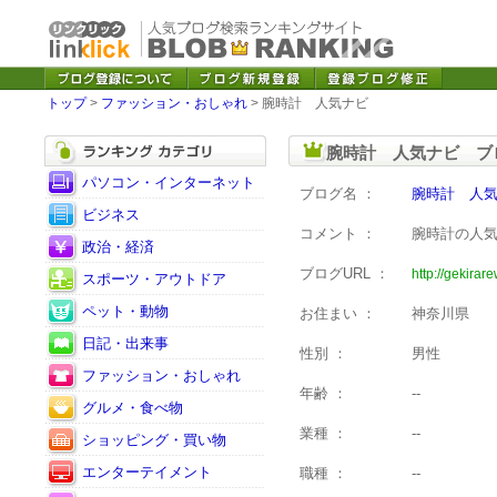
トップ
>
ファッション・おしゃれ
> 腕時計 人気ナビ
腕時計 人気ナビ ブ
パソコン・インターネット
ブログ名 ：
腕時計 人
ビジネス
コメント ：
腕時計の人
政治・経済
ブログURL ：
http://gekirar
スポーツ・アウトドア
ペット・動物
お住まい ：
神奈川県
日記・出来事
性別 ：
男性
ファッション・おしゃれ
年齢 ：
--
グルメ・食べ物
業種 ：
--
ショッピング・買い物
エンターテイメント
職種 ：
--