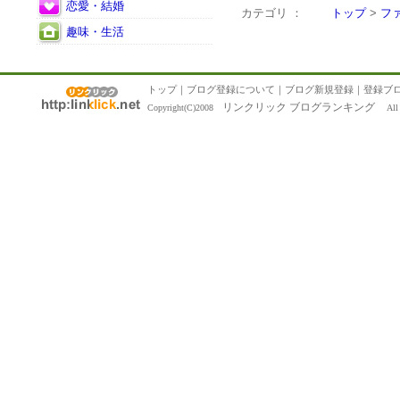
恋愛・結婚
カテゴリ ：
トップ
>
フ
趣味・生活
トップ
｜
ブログ登録について
｜
ブログ新規登録
｜
登録ブ
リンクリック ブログランキング
Copyright(C)2008
All R