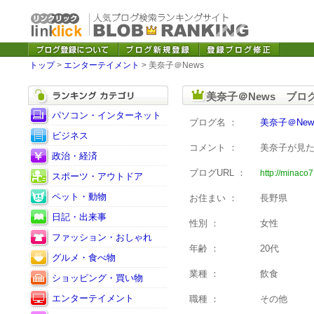
トップ
>
エンターテイメント
> 美奈子＠News
美奈子＠News ブロ
パソコン・インターネット
ブログ名 ：
美奈子＠New
ビジネス
コメント ：
美奈子が見
政治・経済
ブログURL ：
http://minaco7
スポーツ・アウトドア
ペット・動物
お住まい ：
長野県
日記・出来事
性別 ：
女性
ファッション・おしゃれ
年齢 ：
20代
グルメ・食べ物
業種 ：
飲食
ショッピング・買い物
エンターテイメント
職種 ：
その他