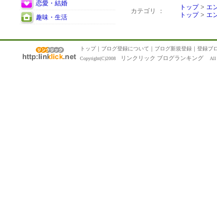
恋愛・結婚
トップ
>
エ
カテゴリ ：
トップ
>
エ
趣味・生活
トップ
｜
ブログ登録について
｜
ブログ新規登録
｜
登録ブ
リンクリック ブログランキング
Copyright(C)2008
All R