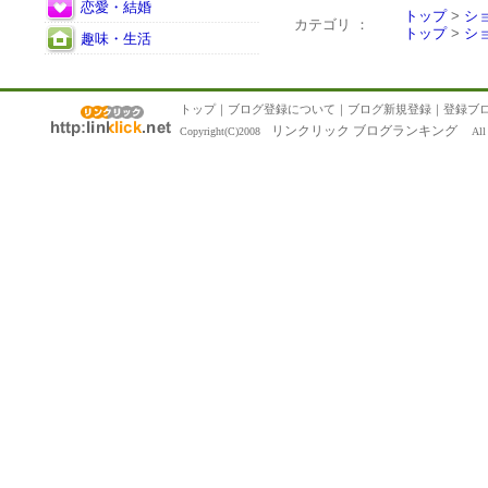
恋愛・結婚
トップ
>
シ
カテゴリ ：
トップ
>
シ
趣味・生活
トップ
｜
ブログ登録について
｜
ブログ新規登録
｜
登録ブ
リンクリック ブログランキング
Copyright(C)2008
All R