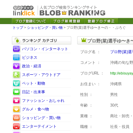
トップ
>
ショッピング・買い物
> プロ野(菜)選手ゆ〜き〜の・・ぶろぐ
プロ野(菜)選手ゆ〜
パソコン・インターネット
ブログ名 ：
プロ野(菜)
ビジネス
コメント ：
沖縄の旬な
政治・経済
ブログURL ：
http://ebisuyay
スポーツ・アウトドア
ペット・動物
お住まい ：
沖縄県
日記・出来事
性別 ：
男性
ファッション・おしゃれ
年齢 ：
30代
グルメ・食べ物
業種 ：
商社・卸売
ショッピング・買い物
エンターテイメント
職種 ：
社長・役員