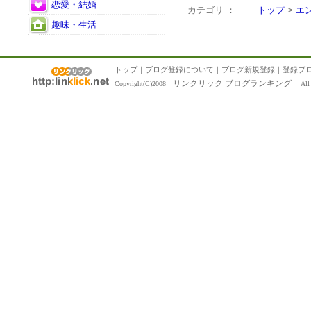
恋愛・結婚
カテゴリ ：
トップ
>
エ
趣味・生活
トップ
｜
ブログ登録について
｜
ブログ新規登録
｜
登録ブ
リンクリック ブログランキング
Copyright(C)2008
All R