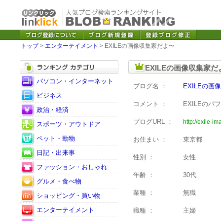
トップ
>
エンターテイメント
> EXILEの画像収集家だよ〜
EXILEの画像収集家
パソコン・インターネット
ブログ名 ：
EXILEの
ビジネス
コメント ：
EXILEの
政治・経済
ブログURL ：
http://exile-i
スポーツ・アウトドア
ペット・動物
お住まい ：
東京都
日記・出来事
性別 ：
女性
ファッション・おしゃれ
年齢 ：
30代
グルメ・食べ物
業種 ：
無職
ショッピング・買い物
エンターテイメント
職種 ：
主婦