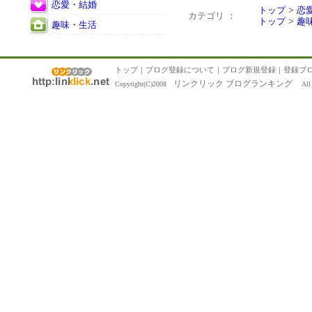
恋愛・結婚
トップ
>
恋
カテゴリ ：
トップ
>
趣
趣味・生活
トップ
｜
ブログ登録について
｜
ブログ新規登録
｜
登録ブ
リンクリック ブログランキング
Copyright(C)2008
All R