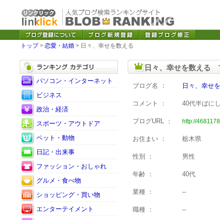
トップ
>
恋愛・結婚
> 日々、幸せを数える
日々、幸せを数える 
パソコン・インターネット
ブログ名 ：
日々、幸せ
ビジネス
コメント ：
40代半ばに
政治・経済
ブログURL ：
http://4681178
スポーツ・アウトドア
ペット・動物
お住まい ：
栃木県
日記・出来事
性別 ：
男性
ファッション・おしゃれ
年齢 ：
40代
グルメ・食べ物
業種 ：
--
ショッピング・買い物
エンターテイメント
職種 ：
--