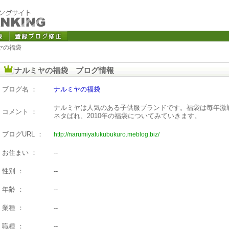
ヤの福袋
ナルミヤの福袋 ブログ情報
ブログ名 ：
ナルミヤの福袋
ナルミヤは人気のある子供服ブランドです。福袋は毎年激
コメント ：
ネタばれ、2010年の福袋についてみていきます。
ブログURL ：
http://narumiyafukubukuro.meblog.biz/
お住まい ：
--
性別 ：
--
年齢 ：
--
業種 ：
--
職種 ：
--