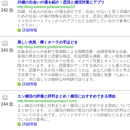
20歳の出会いの場を紹介！恋活と婚活対策とアプリ
http://blog.livedoor.jp/deaikonkatu20/
242 位
20歳、社会人の出会いの場を紹介です。出会いがないと思う20歳
ための出会いの場の情報を提供しています。恋活と婚活のための
イトやスマートフォンからのアプリなども紹介しているので参考
して下さい。
詳細情報
美しい色気・輝くオーラの手ほどき
http://blog.livedoor.jp/affairwindows/
243 位
出版会社からの依頼で実体験による国際恋愛・結婚実情本を出版
各国の男女の本音と恋愛を検証。社会問題も掲載。美しい色気や
くオーラを出す方法のキーが本文、イメージ写真とキャプション
隠されています。また、恋愛運がアップする為のヒントも盛り沢
です。恋愛や人生が光り輝けるかどうかは、あなたの取り方と考
方次第です。モデル経験からも得た、知恵と知識と知愛（ちあい
など、辛口混じりの独特なMIW調で語ります。
詳細情報
エン婚活の評価と評判まとめ！婚活におすすめできる理由
http://www.danseikareisyusapuri.com/
244 位
エン婚活の評価と評判まとめ！婚活におすすめできる理由につい
まとめています。エン婚活の独自の視点の評価と年代別の評判な
についてのまとめです。メリットやデメリットの詳細などもまと
ているので参考に。
詳細情報