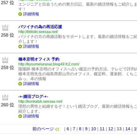
257 位
エンジニアと出会うための努力日記。最新の婚活情報もご紹介し
す！
詳細情報
バツイチの為の再活応援
http://btitsikt.seesaa.net/
258 位
バツイチの方の再婚活動をサポートします。最新の婚活情報をご
介します！
詳細情報
橋本京明オフィス 予約
http://kyoumeiuranai.blog49.fc2.com/
259 位
陰陽師 橋本京明のオフィスへ占い鑑定の予約方法。テレビで評判
橋本京明先生の福島県郡山市のオフィス、鑑定料、運泉館、くち
みっ、本の情報
詳細情報
-+-婚活ブログ-+-
http://konkatsh.seesaa.net/
260 位
理想の男性と結婚するぞ！という婚活ブログ。最新の婚活情報も
紹介します。
詳細情報
前のページ
|
6
|
7
|
8
|
9
|
10
|
11
|
12
|
13
|
14
|
1