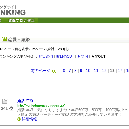
恋愛・結婚
13 ページ目を表示 / 15ページ (合計：289件)
ランキングの並び替え ：
昨日のIN
｜
昨日のOUT
｜
月間IN
｜
月間OUT
前のページ
|
6
|
7
|
8
|
9
|
10
|
11
|
12
|
13
|
14
|
1
婚活 年収
http://konkatunensyu.jugem.jp/
241 位
婚活 年収！気になりますよね？年収600万、800万、1000万以上の
人限定の婚活パーティーや婚活の方法をご紹介していきます！
詳細情報