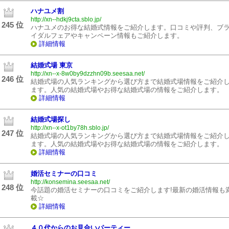
ハナユメ割
http://xn--hdkj9cta.sblo.jp/
245 位
ハナユメのお得な結婚式情報をご紹介します。口コミや評判、ブ
イダルフェアやキャンペーン情報もご紹介します。
詳細情報
結婚式場 東京
http://xn--x-8w0by9dzzhn09b.seesaa.net/
246 位
結婚式場の人気ランキングから選び方まで結婚式場情報をご紹介
ます。人気の結婚式場やお得な結婚式場の情報をご紹介します。
詳細情報
結婚式場探し
http://xn--x-ot1by78h.sblo.jp/
247 位
結婚式場の人気ランキングから選び方まで結婚式場情報をご紹介
ます。人気の結婚式場やお得な結婚式場の情報をご紹介します。
詳細情報
婚活セミナーの口コミ
http://konsemina.seesaa.net/
248 位
今話題の婚活セミナーの口コミをご紹介します!最新の婚活情報も
載☆
詳細情報
４０代からのお見合いパーティー