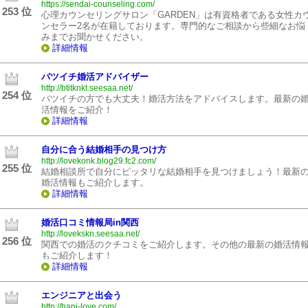
https://sendai-counseling.com/
253 位
心理カウンセリングサロン「GARDEN」は有資格者である女性カ
ンセラー2名が在籍しております。専門的なご相談から些細なお悩
みまでお聞かせください。
詳細情報
バツイチ婚活アドバイザー
http://btitknkt.seesaa.net/
254 位
バツイチの方でも大丈夫！婚活方法をアドバイスします。最新の
活情報をご紹介！
詳細情報
自分に合う結婚相手の見つけ方
http://lovekonk.blog29.fc2.com/
255 位
結婚相談所で自分にピッタリな結婚相手を見つけましょう！最新
婚活情報もご紹介します。
詳細情報
婚活口コミ情報局in関西
http://lovekskn.seesaa.net/
256 位
関西での婚活のクチコミをご紹介します。その他の最新の婚活情
もご紹介します！
詳細情報
エンジニアと出会う
http://hapi-love.com/