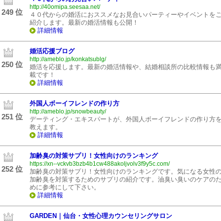
http://40omipa.seesaa.net/
249 位
４０代からの婚活におススメなお見合いパーティーやイベントを
紹介します。最新の婚活情報も公開！
詳細情報
婚活応援ブログ
http://ameblo.jp/konkatsublg/
250 位
婚活を応援します。最新の婚活情報や、結婚相談所の比較情報も
載です！
詳細情報
外国人ボーイフレンドの作り方
http://ameblo.jp/snowbeauty/
251 位
デーティング・エキスパートが、外国人ボーイフレンドの作り方
教えます。
詳細情報
加齢臭の対策サプリ！女性向けのランキング
https://xn--vckvb3bzb4b1cw488akoljvolv3f9y5c.com/
252 位
加齢臭の対策サプリ！女性向けのランキングです。気になる女性
加齢臭を対策するためのサプリの紹介です。油臭い臭いのケアの
めに参考にして下さい。
詳細情報
GARDEN｜仙台・女性心理カウンセリングサロン