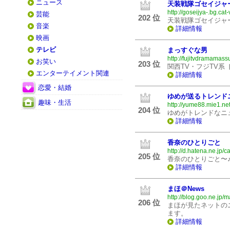
ニュース
天装戦隊ゴセイジャ
http://goseijya-.bg.cat-
芸能
202 位
天装戦隊ゴセイジャ
音楽
詳細情報
映画
テレビ
まっすぐな男
http://fujitvdramamass
お笑い
203 位
関西TV・フジTV系
エンターテイメント関連
詳細情報
恋愛・結婚
ゆめが送るトレンド
趣味・生活
http://yume88.mie1.net
204 位
ゆめがトレンドなニ
詳細情報
香奈のひとりごと
http://d.hatena.ne.jp/c
205 位
香奈のひとりごと〜
詳細情報
まほ＠News
http://blog.goo.ne.jp/m
206 位
まほが見たネットの
ます。
詳細情報