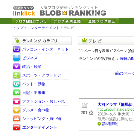
トップ
>
エンターテイメント
> テレビ
テレビ
パソコン・インターネット
11 ページ目を表示 / 12ページ (合
ビジネス
ランキングの並び替え ：
昨日のI
政治・経済
前のペー
スポーツ・アウトドア
ペット・動物
日記・出来事
ファッション・おしゃれ
大河ドラマ「龍馬伝
http://ryoumataiga.blo
グルメ・食べ物
201 位
2010年のNHK大
ショッピング・買い物
龍馬の波乱に満ちた
詳細情報
エンターテイメント