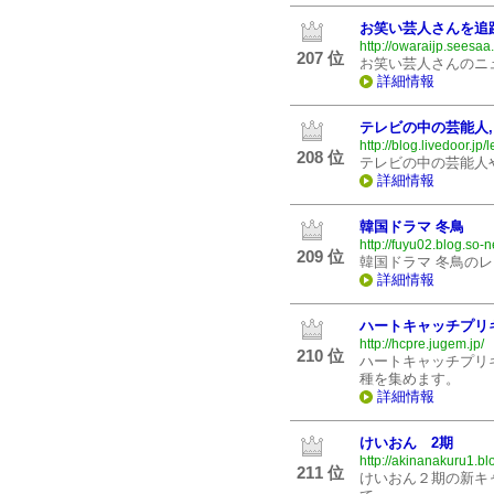
お笑い芸人さんを追
http://owaraijp.seesaa.
207 位
お笑い芸人さんのニ
詳細情報
テレビの中の芸能人
http://blog.livedoor.jp/
208 位
テレビの中の芸能人
詳細情報
韓国ドラマ 冬鳥
http://fuyu02.blog.so-n
209 位
韓国ドラマ 冬鳥の
詳細情報
ハートキャッチプリ
http://hcpre.jugem.jp/
210 位
ハートキャッチプリ
種を集めます。
詳細情報
けいおん 2期
http://akinanakuru1.b
211 位
けいおん２期の新キ