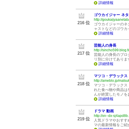
詳細情報
ゴウカイジャー ネ
http://goukaijyaanetab
216 位
ゴウカイジャーのネタ
ャストなどのゴウカ
詳細情報
芸能人の身長
http://sincho599.blog.
217 位
芸能人の身長のブロ
リ別に分けてありま
詳細情報
マツコ・デラックス
http://ameblo.jp/mat
218 位
マツコ・デラックス
れた食べ物や商品は
んが絶賛したモノを
詳細情報
ドラマ 動画
http://xn--dx-sj4apd8b
219 位
人気ドラマやおすす
マの最新情報をご紹