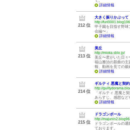
て。
詳細情報
大きく振りかぶって
http://furi0001.blog10
212 位
甲子園を目指す野球
会編〜」
詳細情報
美丘
http://mioka.sblo.jp/
213 位
美丘〜君がいた日々
福山雅治の新曲の主
報、動画を見ての最
詳細情報
ギルティ 悪魔と契
http://guiltydorama.blo
214 位
「ギルティ 悪魔と
あらすじ、感想など
詳細情報
ドラゴンボール
http://majunin2.blog96
215 位
ドラゴンボールの通
ております。