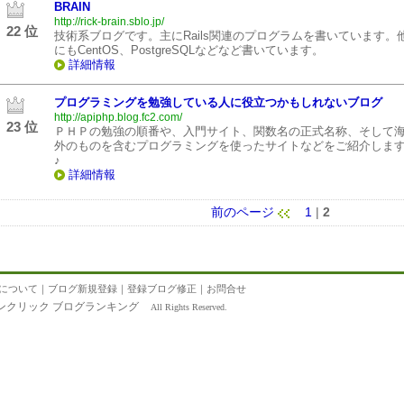
BRAIN
http://rick-brain.sblo.jp/
22 位
技術系ブログです。主にRails関連のプログラムを書いています。
にもCentOS、PostgreSQLなどなど書いています。
詳細情報
プログラミングを勉強している人に役立つかもしれないブログ
http://apiphp.blog.fc2.com/
23 位
ＰＨＰの勉強の順番や、入門サイト、関数名の正式名称、そして
外のものを含むプログラミングを使ったサイトなどをご紹介しま
♪
詳細情報
前のページ
1
|
2
について
｜
ブログ新規登録
｜
登録ブログ修正
｜
お問合せ
ンクリック ブログランキング
All Rights Reserved.