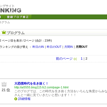
プログラム
プログラム
2 ページ目を表示 / 2ページ (合計：23件)
ランキングの並び替え ：
昨日のIN
｜
昨日のOUT
｜
月間IN
｜
月間OUT
前のページ
1
|
2
大恐慌時代を生き抜く！
http://ai5555.blog115.fc2.com/page-1.html
21 位
このブログでは、この時代を生き抜く方法をいろんな角度からみ
さんと一緒に見ていきたいと想います！！！
詳細情報