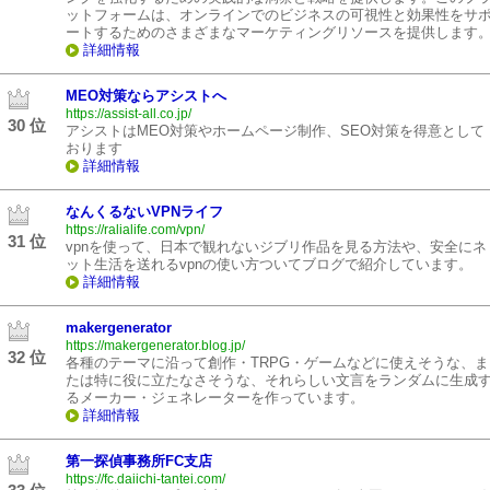
ットフォームは、オンラインでのビジネスの可視性と効果性をサ
ートするためのさまざまなマーケティングリソースを提供します
詳細情報
MEO対策ならアシストへ
https://assist-all.co.jp/
30 位
アシストはMEO対策やホームページ制作、SEO対策を得意として
おります
詳細情報
なんくるないVPNライフ
https://ralialife.com/vpn/
31 位
vpnを使って、日本で観れないジブリ作品を見る方法や、安全にネ
ット生活を送れるvpnの使い方ついてブログで紹介しています。
詳細情報
makergenerator
https://makergenerator.blog.jp/
32 位
各種のテーマに沿って創作・TRPG・ゲームなどに使えそうな、ま
たは特に役に立たなさそうな、それらしい文言をランダムに生成
るメーカー・ジェネレーターを作っています。
詳細情報
第一探偵事務所FC支店
https://fc.daiichi-tantei.com/