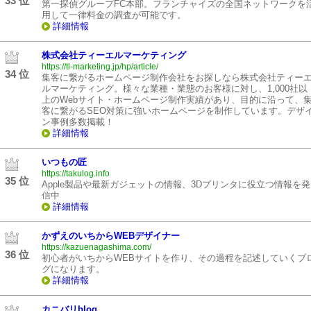
33 位
第一探偵グループFC本部。フランチャイズの全国ネットワークを
用して一律料金の調査が可能です。
詳細情報
株式会社ティーエルマーケティング
https://tl-marketing.jp/hp/article/
34 位
集客に繋がるホームページ制作会社をお探しなら株式会社ティー
ルマーケティング。様々な業種・業態のお客様に対し、1,000社以
上のWebサイト・ホームページ制作実績があり、目的に沿って、
客に繋がるSEO対策に強いホームページを制作しています。デザ
ン事例多数掲載！
詳細情報
いつもの匠
https://takulog.info
35 位
Apple製品や最新ガジェットの情報、3Dプリンタに役立つ情報を発
信中
詳細情報
かずえのいちからWEBデザイナー
https://kazuenagashima.com/
36 位
初心者がいちからWEBサイトを作り、その過程を記述していくブ
グになります。
詳細情報
カニバリblog