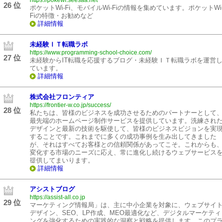
https://pokewi.seesaa.net
26 位
ポケットWi-Fi、モバイルWi-Fiの情報を集めています。ポケットWi
Fiの特徴・お勧めなど
詳細情報
未経験ＩＴ転職ラボ
https://www.programming-school-choice.com/
27 位
未経験からIT転職を応援するブログ・未経験ＩＴ転職ラボを運営
ています。
詳細情報
株式会社フロンティア
https://frontier-w.co.jp/success/
28 位
私たちは、皆様のビジネスを成功させるためのパートナーとして
最先端のホームページ制作サービスを提供しています。洗練され
デザインと最新の技術を駆使して、皆様のビジネスビジョンを実
することです。これまでに多くの成功事例を生み出してきました
が、それはすべてお客様との信頼関係があってこそ。これからも
変化する市場のニーズに応え、常に進化し続けるウェブサービス
提供してまいります。
詳細情報
アシストブログ
https://assist-all.co.jp
29 位
マーケティング情報局」は、主に中小企業を対象に、ウェブサイ
デザイン、SEO、LP作成、MEO最適化など、デジタルマーケティ
ングを強化するための実践的な洞察と戦略を提供します。このプ