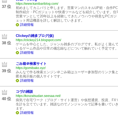
https://www.kanibariblog.com/
37 位
初めましてカニバリと申します。営業マンのスキルUP術・自作PC
制作紹介・PCガジェットや快適ツールなどを紹介しています。住
営業マンとして20年以上を経験してきたノウハウや得意なPCガジ
ェット周辺機器を詳しく解説していきます。
詳細情報
Clickeyの雑多ブログ(仮)
https://clickey214.blogspot.com/
38 位
ゲームを中心とした、ジャンル雑多のブログです。私がよく遊ん
いるゲーム作品や日常の備忘録などについて触れていく予定です
詳細情報
ごみ箱＠検索サイト
https://gomibako.xyz/
39 位
みんなで作る検索エンジン＠ごみ箱はユーザー参加型のリンク集
匿名掲示板の個人サイトです。
詳細情報
コヴの雑談
https://kovzatsudan.seesaa.net/
40 位
病気で在宅ワーク（ブログ・サイト運営）や仮想通貨、投資、FX
生計を立てています。雑談なのでノンジャンルで記事を書いてい
ます。
詳細情報