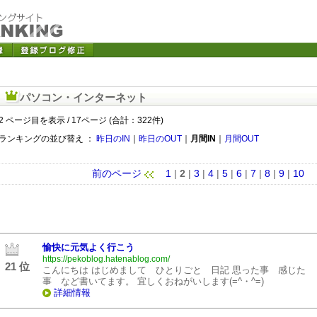
パソコン・インターネット
2 ページ目を表示 / 17ページ (合計：322件)
ランキングの並び替え ：
昨日のIN
｜
昨日のOUT
｜
月間IN
｜
月間OUT
前のページ
1
|
2
|
3
|
4
|
5
|
6
|
7
|
8
|
9
|
10
愉快に元気よく行こう
https://pekoblog.hatenablog.com/
21 位
こんにちは はじめまして ひとりごと 日記 思った事 感じた
事 など書いてます。 宜しくおねがいします(=^・^=)
詳細情報