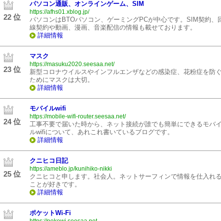
パソコン通販、オンラインゲーム、SIM
https://afhs01.xblog.jp/
22 位
パソコンはBTOパソコン、ゲーミングPCが中心です。SIM契約、
線契約や動画、漫画、音楽配信の情報も載せております。
詳細情報
マスク
https://masuku2020.seesaa.net/
23 位
新型コロナウイルスやインフルエンザなどの感染症、花粉症を防
ためにマスクは大切。
詳細情報
モバイルwifi
https://mobile-wifi-router.seesaa.net/
24 位
工事不要で届いた時から、ネット接続が誰でも簡単にできるモバ
ルwifiについて、あれこれ書いているブログです。
詳細情報
クニヒコ日記
https://ameblo.jp/kunihiko-nikki
25 位
クニヒコと申します。社会人。ネットサーフィンで情報を仕入れ
ことが好きです。
詳細情報
ポケットWi-Fi