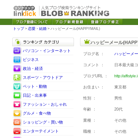
トップ
>
恋愛・結婚
> ハッピーメール(HAPPYMAIL)
ハッピーメール(HAPP
パソコン・インターネット
ブログ名 ：
ハッピーメール
ビジネス
コメント ：
日本最大級
政治・経済
ブログURL ：
http://affistyl
スポーツ・アウトドア
ペット・動物
お住まい ：
東京都
日記・出来事
性別 ：
男性
ファッション・おしゃれ
年齢 ：
20代
グルメ・食べ物
業種 ：
その他
ショッピング・買い物
エンターテイメント
職種 ：
その他