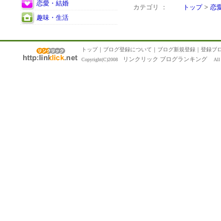
恋愛・結婚
カテゴリ ：
トップ
>
恋
趣味・生活
トップ
｜
ブログ登録について
｜
ブログ新規登録
｜
登録ブ
リンクリック ブログランキング
Copyright(C)2008
All R