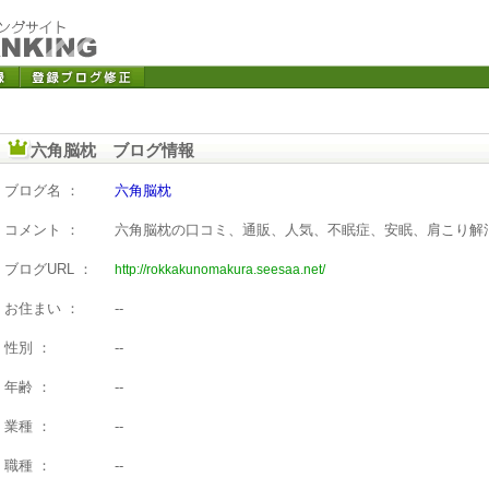
六角脳枕 ブログ情報
ブログ名 ：
六角脳枕
コメント ：
六角脳枕の口コミ、通販、人気、不眠症、安眠、肩こり解
ブログURL ：
http://rokkakunomakura.seesaa.net/
お住まい ：
--
性別 ：
--
年齢 ：
--
業種 ：
--
職種 ：
--