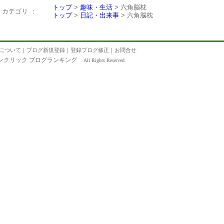
トップ
>
趣味・生活
> 六角脳枕
カテゴリ ：
トップ
>
日記・出来事
> 六角脳枕
について
｜
ブログ新規登録
｜
登録ブログ修正
｜
お問合せ
ンクリック ブログランキング
All Rights Reserved.