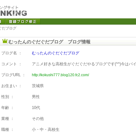
ぐだブログ
むったんのぐだぐだブログ ブログ情報
ブログ名 ：
むったんのぐだぐだブログ
コメント ：
アニメ好きな高校生がぐだぐだやるブログです(^^)今はバ
ブログURL ：
http://kokushi777.blog120.fc2.com/
お住まい ：
茨城県
性別 ：
男性
年齢 ：
10代
業種 ：
その他
職種 ：
小・中・高校生