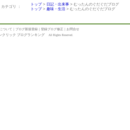
トップ
>
日記・出来事
> むったんのぐだぐだブログ
カテゴリ ：
トップ
>
趣味・生活
> むったんのぐだぐだブログ
について
｜
ブログ新規登録
｜
登録ブログ修正
｜
お問合せ
ンクリック ブログランキング
All Rights Reserved.