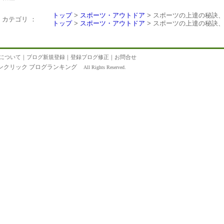
トップ
>
スポーツ・アウトドア
> スポーツの上達の秘訣
カテゴリ ：
トップ
>
スポーツ・アウトドア
> スポーツの上達の秘訣
について
｜
ブログ新規登録
｜
登録ブログ修正
｜
お問合せ
ンクリック ブログランキング
All Rights Reserved.