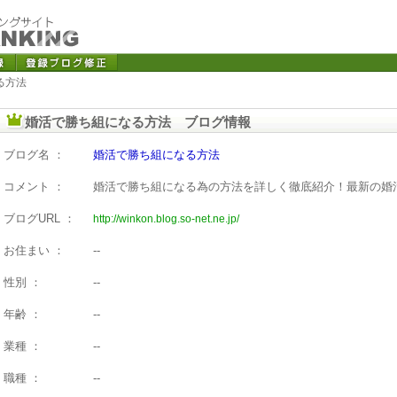
る方法
婚活で勝ち組になる方法 ブログ情報
ブログ名 ：
婚活で勝ち組になる方法
コメント ：
婚活で勝ち組になる為の方法を詳しく徹底紹介！最新の婚
ブログURL ：
http://winkon.blog.so-net.ne.jp/
お住まい ：
--
性別 ：
--
年齢 ：
--
業種 ：
--
職種 ：
--