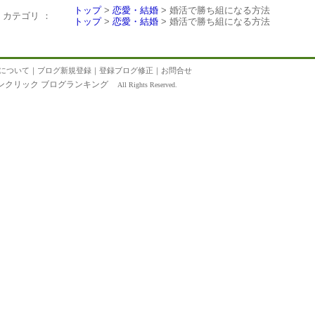
トップ
>
恋愛・結婚
> 婚活で勝ち組になる方法
カテゴリ ：
トップ
>
恋愛・結婚
> 婚活で勝ち組になる方法
について
｜
ブログ新規登録
｜
登録ブログ修正
｜
お問合せ
ンクリック ブログランキング
All Rights Reserved.