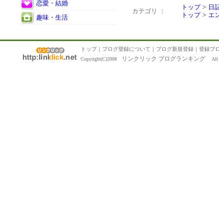
恋愛・結婚
トップ
>
日
カテゴリ ：
トップ
>
エ
趣味・生活
トップ
｜
ブログ登録について
｜
ブログ新規登録
｜
登録ブ
リンクリック ブログランキング
Copyright(C)2008
All R