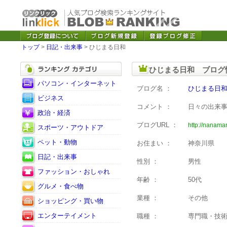
トップ
>
日記・出来事
> ひじまる日和
ひじまる日和 ブログ
パソコン・インターネット
ブログ名 ：
ひじまる日
ビジネス
コメント ：
日々の出来
政治・経済
ブログURL ：
http://nanama
スポーツ・アウトドア
ペット・動物
お住まい ：
神奈川県
日記・出来事
性別 ：
男性
ファッション・おしゃれ
年齢 ：
50代
グルメ・食べ物
業種 ：
その他
ショッピング・買い物
エンターテイメント
職種 ：
専門職・技