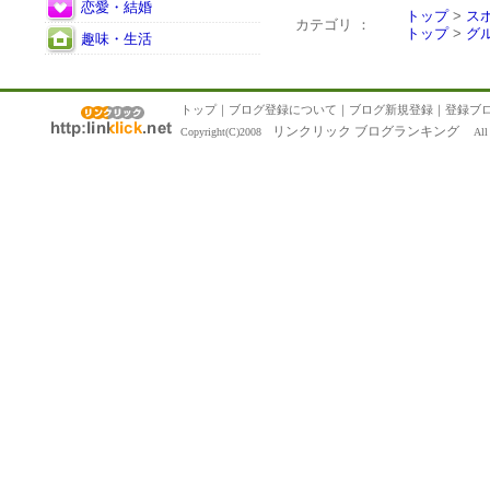
恋愛・結婚
トップ
>
ス
カテゴリ ：
トップ
>
グ
趣味・生活
トップ
｜
ブログ登録について
｜
ブログ新規登録
｜
登録ブ
リンクリック ブログランキング
Copyright(C)2008
All R