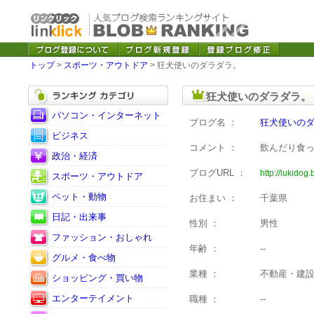
トップ
>
スポーツ・アウトドア
> 狂犬使いのダラダラ。
狂犬使いのダラダラ。
パソコン・インターネット
ブログ名 ：
狂犬使いの
ビジネス
コメント ：
飲んだり食
政治・経済
ブログURL ：
http://lukidog
スポーツ・アウトドア
ペット・動物
お住まい ：
千葉県
日記・出来事
性別 ：
男性
ファッション・おしゃれ
年齢 ：
--
グルメ・食べ物
業種 ：
不動産・建
ショッピング・買い物
エンターテイメント
職種 ：
--