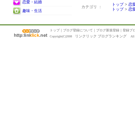
恋愛・結婚
トップ
>
恋
カテゴリ ：
トップ
>
恋
趣味・生活
トップ
｜
ブログ登録について
｜
ブログ新規登録
｜
登録ブ
リンクリック ブログランキング
Copyright(C)2008
All R