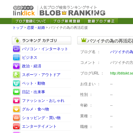
トップ
>
恋愛・結婚
> バツイチの為の再活応援
バツイチの為の再活応
パソコン・インターネット
ブログ名 ：
バツイチの
ビジネス
コメント ：
バツイチの
政治・経済
ブログURL ：
http://btitsikt.
スポーツ・アウトドア
ペット・動物
お住まい ：
--
日記・出来事
性別 ：
--
ファッション・おしゃれ
年齢 ：
--
グルメ・食べ物
業種 ：
--
ショッピング・買い物
エンターテイメント
職種 ：
--