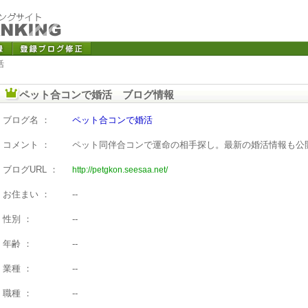
活
ペット合コンで婚活 ブログ情報
ブログ名 ：
ペット合コンで婚活
コメント ：
ペット同伴合コンで運命の相手探し。最新の婚活情報も公
ブログURL ：
http://petgkon.seesaa.net/
お住まい ：
--
性別 ：
--
年齢 ：
--
業種 ：
--
職種 ：
--