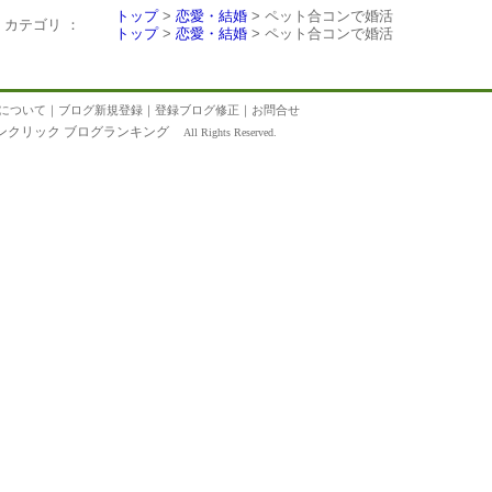
トップ
>
恋愛・結婚
> ペット合コンで婚活
カテゴリ ：
トップ
>
恋愛・結婚
> ペット合コンで婚活
について
｜
ブログ新規登録
｜
登録ブログ修正
｜
お問合せ
ンクリック ブログランキング
All Rights Reserved.