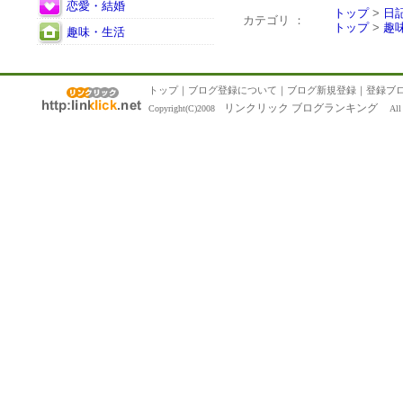
恋愛・結婚
トップ
>
日
カテゴリ ：
トップ
>
趣
趣味・生活
トップ
｜
ブログ登録について
｜
ブログ新規登録
｜
登録ブ
リンクリック ブログランキング
Copyright(C)2008
All R