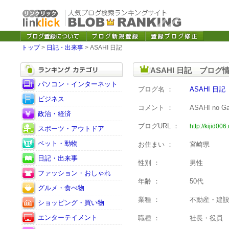
トップ
>
日記・出来事
> ASAHI 日記
ASAHI 日記 ブログ
パソコン・インターネット
ブログ名 ：
ASAHI 日記
ビジネス
コメント ：
ASAHI n
政治・経済
ブログURL ：
http://kijid006
スポーツ・アウトドア
ペット・動物
お住まい ：
宮崎県
日記・出来事
性別 ：
男性
ファッション・おしゃれ
年齢 ：
50代
グルメ・食べ物
業種 ：
不動産・建
ショッピング・買い物
エンターテイメント
職種 ：
社長・役員