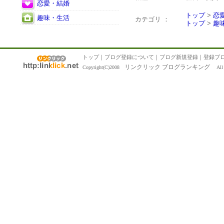
恋愛・結婚
トップ
>
恋
趣味・生活
カテゴリ ：
トップ
>
趣
トップ
｜
ブログ登録について
｜
ブログ新規登録
｜
登録ブ
リンクリック ブログランキング
Copyright(C)2008
All R