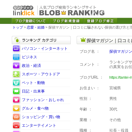
トップ
>
恋愛・結婚
> 探偵マガジン｜口コミに騙されない探偵の選び方と
探偵マガジン｜口コミ
パソコン・インターネット
ブログ名 ：
探偵マガジ
ビジネス
ランキング
コメント ：
政治・経済
の真実をお
スポーツ・アウトドア
ブログURL ：
https://tantei
ペット・動物
お住まい ：
宮城県
日記・出来事
性別 ：
男性
ファッション・おしゃれ
グルメ・食べ物
年齢 ：
30代
ショッピング・買い物
業種 ：
その他
エンターテイメント
職種 ：
社長・役員