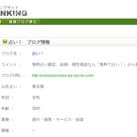
占い！ ブログ情報
ブログ名 ：
占い！
コメント ：
無料占い鑑定、結婚・相性相談なら『無料で占い！』から
ブログURL ：
http://uranaisurunara.wa-syo-ku.com/
お住まい ：
東京都
性別 ：
女性
年齢 ：
30代
業種 ：
旅行・接客・サービス・娯楽
職種 ：
--