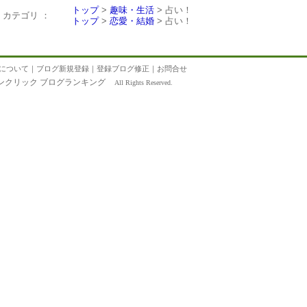
トップ
>
趣味・生活
> 占い！
カテゴリ ：
トップ
>
恋愛・結婚
> 占い！
について
｜
ブログ新規登録
｜
登録ブログ修正
｜
お問合せ
ンクリック ブログランキング
All Rights Reserved.