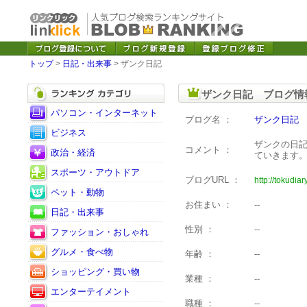
トップ
>
日記・出来事
> ザンク日記
ザンク日記 ブログ情
パソコン・インターネット
ブログ名 ：
ザンク日記
ビジネス
ザンクの日
コメント ：
政治・経済
ていきます
スポーツ・アウトドア
ブログURL ：
http://tokudia
ペット・動物
お住まい ：
--
日記・出来事
性別 ：
--
ファッション・おしゃれ
グルメ・食べ物
年齢 ：
--
ショッピング・買い物
業種 ：
--
エンターテイメント
職種 ：
--