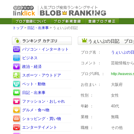
トップ
>
日記・出来事
> うぇいぶの日記
うぇいぶの日記 ブロ
パソコン・インターネット
ブログ名 ：
うぇいぶの
ビジネス
コメント ：
芸能情報か
政治・経済
ブログURL ：
http://wavess.
スポーツ・アウトドア
ペット・動物
お住まい ：
大阪府
日記・出来事
性別 ：
女性
ファッション・おしゃれ
年齢 ：
40代
グルメ・食べ物
業種 ：
無職
ショッピング・買い物
エンターテイメント
職種 ：
その他