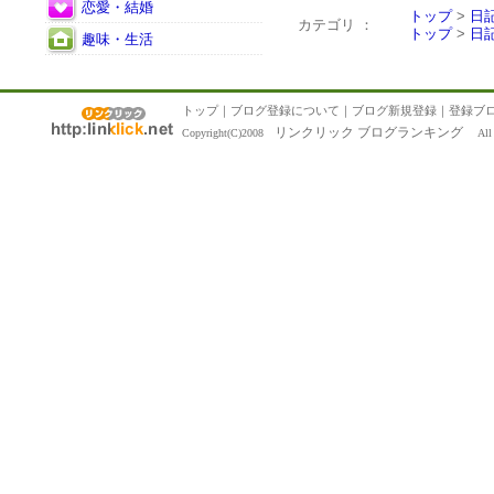
恋愛・結婚
トップ
>
日
カテゴリ ：
トップ
>
日
趣味・生活
トップ
｜
ブログ登録について
｜
ブログ新規登録
｜
登録ブ
リンクリック ブログランキング
Copyright(C)2008
All R