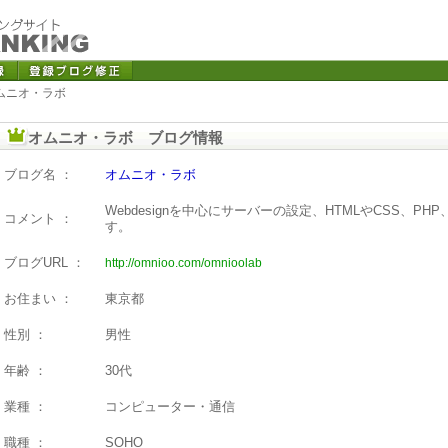
オムニオ・ラボ
オムニオ・ラボ ブログ情報
ブログ名 ：
オムニオ・ラボ
Webdesignを中心にサーバーの設定、HTMLやCSS、PHP、P
コメント ：
す。
ブログURL ：
http://omnioo.com/omnioolab
お住まい ：
東京都
性別 ：
男性
年齢 ：
30代
業種 ：
コンピューター・通信
職種 ：
SOHO