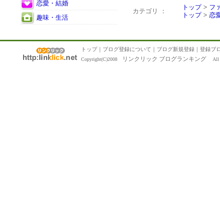
恋愛・結婚
トップ
>
フ
カテゴリ ：
トップ
>
恋
趣味・生活
トップ
｜
ブログ登録について
｜
ブログ新規登録
｜
登録ブ
リンクリック ブログランキング
Copyright(C)2008
All R