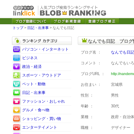
トップ
>
日記・出来事
> なんでも日記
なんでも日記 ブログ
パソコン・インターネット
ブログ名 ：
なんでも日
ビジネス
コメント ：
なんでもい
政治・経済
ブログURL ：
http://nandem
スポーツ・アウトドア
ペット・動物
お住まい ：
宮城県
日記・出来事
性別 ：
男性
ファッション・おしゃれ
年齢 ：
30代
グルメ・食べ物
業種 ：
政府・自治
ショッピング・買い物
エンターテイメント
職種 ：
デザイナー