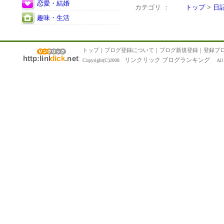
恋愛・結婚
カテゴリ ：
トップ
>
日
趣味・生活
トップ
｜
ブログ登録について
｜
ブログ新規登録
｜
登録ブ
リンクリック ブログランキング
Copyright(C)2008
All R