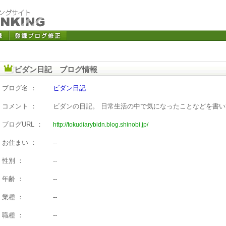
ビダン日記 ブログ情報
ブログ名 ：
ビダン日記
コメント ：
ビダンの日記。 日常生活の中で気になったことなどを書
ブログURL ：
http://tokudiarybidn.blog.shinobi.jp/
お住まい ：
--
性別 ：
--
年齢 ：
--
業種 ：
--
職種 ：
--