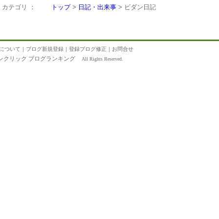
カテゴリ ：
トップ
>
日記・出来事
> ビダン日記
について
｜
ブログ新規登録
｜
登録ブログ修正
｜
お問合せ
ンクリック ブログランキング
All Rights Reserved.