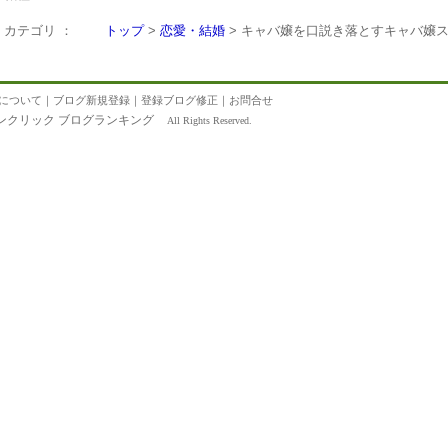
カテゴリ ：
トップ
>
恋愛・結婚
> キャバ嬢を口説き落とすキャバ嬢
について
｜
ブログ新規登録
｜
登録ブログ修正
｜
お問合せ
ンクリック ブログランキング
All Rights Reserved.