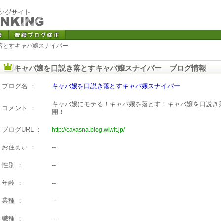
落とすキャバ嬢スナイパー
キャバ嬢を口説き落とすキャバ嬢スナイパー ブログ情報
ブログ名 ：
キャバ嬢を口説き落とすキャバ嬢スナイパー
キャバ嬢にモテる！キャバ嬢を落とす！キャバ嬢を口説き
コメント ：
開！
ブログURL ：
http://cavasna.blog.wiwit.jp/
お住まい ：
--
性別 ：
--
年齢 ：
--
業種 ：
--
職種 ：
--