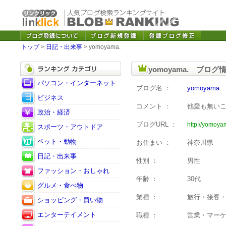
トップ
>
日記・出来事
> yomoyama.
yomoyama. ブログ
パソコン・インターネット
ブログ名 ：
yomoyama.
ビジネス
コメント ：
他愛も無い
政治・経済
ブログURL ：
http://yomoyam
スポーツ・アウトドア
ペット・動物
お住まい ：
神奈川県
日記・出来事
性別 ：
男性
ファッション・おしゃれ
年齢 ：
30代
グルメ・食べ物
業種 ：
旅行・接客
ショッピング・買い物
エンターテイメント
職種 ：
営業・マー