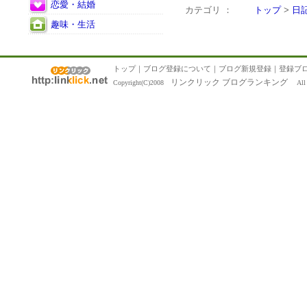
恋愛・結婚
カテゴリ ：
トップ
>
日
趣味・生活
トップ
｜
ブログ登録について
｜
ブログ新規登録
｜
登録ブ
リンクリック ブログランキング
Copyright(C)2008
All R