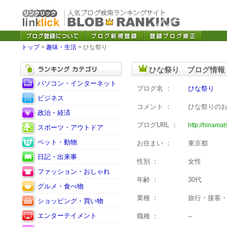
トップ
>
趣味・生活
> ひな祭り
ひな祭り ブログ情報
パソコン・インターネット
ブログ名 ：
ひな祭り
ビジネス
コメント ：
ひな祭りの
政治・経済
ブログURL ：
http://hinamat
スポーツ・アウトドア
ペット・動物
お住まい ：
東京都
日記・出来事
性別 ：
女性
ファッション・おしゃれ
年齢 ：
30代
グルメ・食べ物
業種 ：
旅行・接客
ショッピング・買い物
エンターテイメント
職種 ：
--